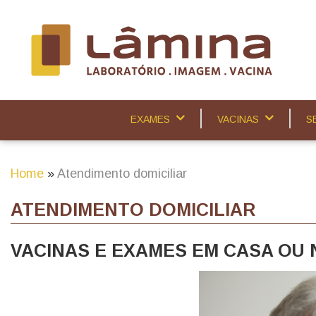
Skip
to
main
content
EXAMES
VACINAS
S
Main
navigation
Home
Atendimento domiciliar
Breadcrumb
ATENDIMENTO DOMICILIAR
VACINAS E EXAMES EM CASA OU 